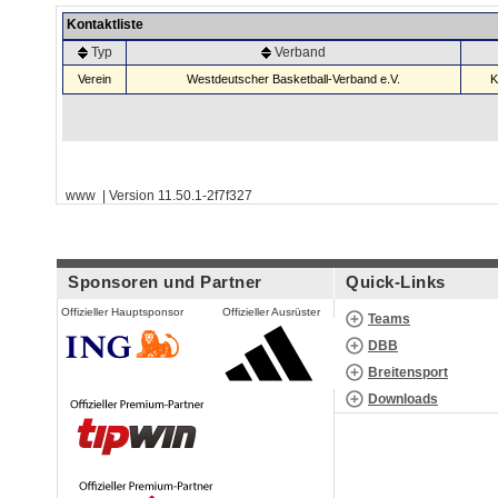
Kontaktliste
Typ
Verband
Verein
Westdeutscher Basketball-Verband e.V.
K
www | Version 11.50.1-2f7f327
Sponsoren und Partner
Quick-Links
Offizieller Hauptsponsor
Offizieller Ausrüster
Teams
DBB
Breitensport
Downloads