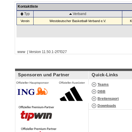
Kontaktliste
Typ
Verband
Verein
Westdeutscher Basketball-Verband e.V.
K
www | Version 11.50.1-2f7f327
Sponsoren und Partner
Quick-Links
Offizieller Hauptsponsor
Offizieller Ausrüster
Teams
DBB
Breitensport
Downloads