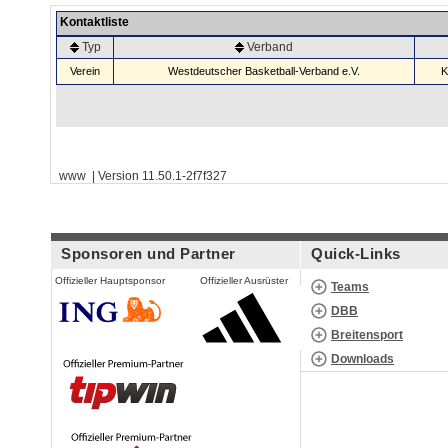
Kontaktliste
Typ
Verband
Verein
Westdeutscher Basketball-Verband e.V.
K
www | Version 11.50.1-2f7f327
Sponsoren und Partner
Quick-Links
Offizieller Hauptsponsor
Offizieller Ausrüster
Teams
DBB
Breitensport
Downloads