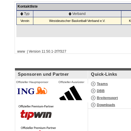
Kontaktliste
Typ
Verband
Verein
Westdeutscher Basketball-Verband e.V.
K
www | Version 11.50.1-2f7f327
Sponsoren und Partner
Quick-Links
Offizieller Hauptsponsor
Offizieller Ausrüster
Teams
DBB
Breitensport
Downloads