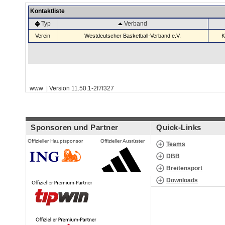
Kontaktliste
Typ
Verband
Verein
Westdeutscher Basketball-Verband e.V.
K
www | Version 11.50.1-2f7f327
Sponsoren und Partner
Quick-Links
Offizieller Hauptsponsor
Offizieller Ausrüster
Teams
DBB
Breitensport
Downloads