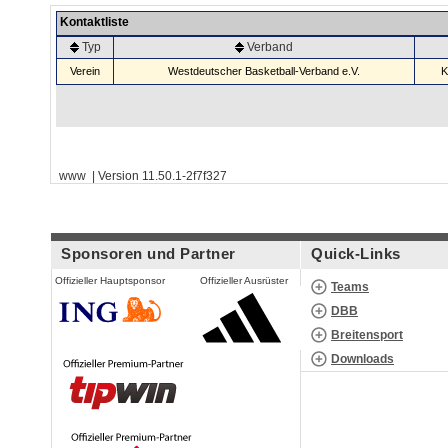
Kontaktliste
Typ
Verband
Verein
Westdeutscher Basketball-Verband e.V.
K
www | Version 11.50.1-2f7f327
Sponsoren und Partner
Quick-Links
Offizieller Hauptsponsor
Offizieller Ausrüster
Teams
DBB
Breitensport
Downloads