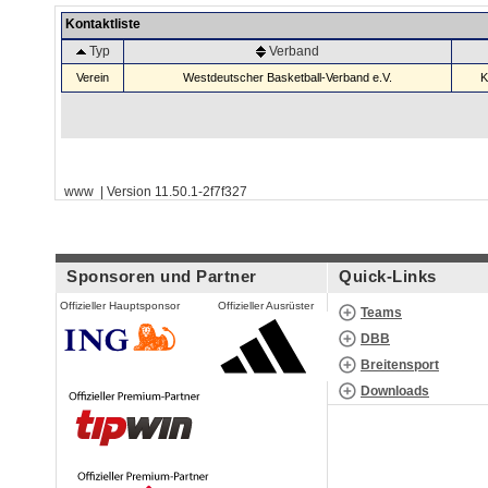
Kontaktliste
Typ
Verband
Verein
Westdeutscher Basketball-Verband e.V.
K
www | Version 11.50.1-2f7f327
Sponsoren und Partner
Quick-Links
Offizieller Hauptsponsor
Offizieller Ausrüster
Teams
DBB
Breitensport
Downloads