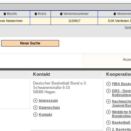
Bezirk
Kreis
Vereinsnummer
Vereins
reis Niederrhein
1120817
DJK Vierlinden 
Seit
Neue Suche
Anze
Kontakt
Kooperatio
Deutscher Basketball Bund e.V.
FIBA Baske
Schwanenstraße 6-10
DRS - Deut
58089 Hagen
Rollstuhls
Impressum
Nachwuchs 
Jugend Bas
Datenschutz
Weibliche 
Kontakt
Bundesliga
Basketball
2. Basketb