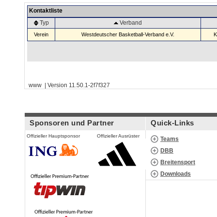
Kontaktliste
Typ
Verband
Verein
Westdeutscher Basketball-Verband e.V.
K
www | Version 11.50.1-2f7f327
Sponsoren und Partner
Quick-Links
Offizieller Hauptsponsor
Offizieller Ausrüster
Teams
DBB
Breitensport
Downloads