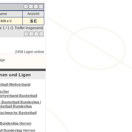
name
Ansicht
1928 e.V.
e 1 / 1 (1 Treffer insgesamt)
2458 Ligen online
ige
nen und Ligen
tball-Weltverband
scher
portverband Basketball
Basketball Bundesliga /
ketball Bundesliga
Nachwuchs Basketball
 Bundesliga Herren
all Bundesliga Herren