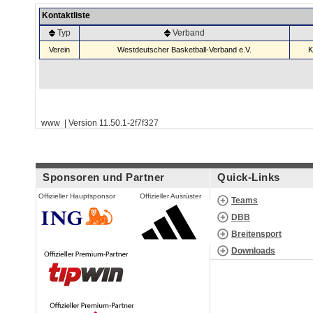
Kontaktliste
Typ
Verband
Verein
Westdeutscher Basketball-Verband e.V.
K
www | Version 11.50.1-2f7f327
Sponsoren und Partner
Quick-Links
Offizieller Hauptsponsor
Offizieller Ausrüster
Teams
DBB
Breitensport
Downloads