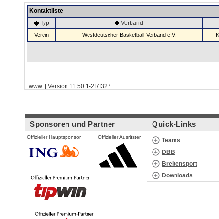
Kontaktliste
Typ
Verband
Verein
Westdeutscher Basketball-Verband e.V.
K
www | Version 11.50.1-2f7f327
Sponsoren und Partner
Quick-Links
Offizieller Hauptsponsor
Offizieller Ausrüster
Teams
DBB
Breitensport
Downloads