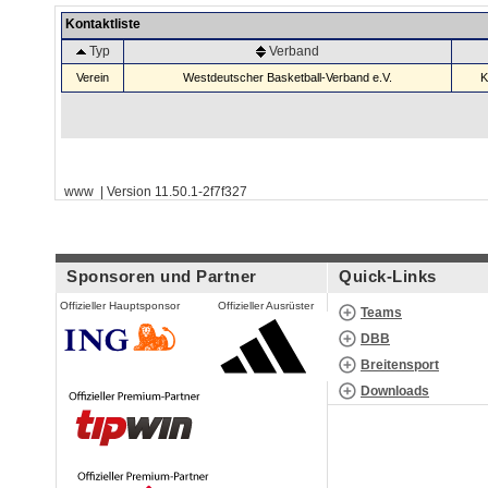
Kontaktliste
Typ
Verband
Verein
Westdeutscher Basketball-Verband e.V.
K
www | Version 11.50.1-2f7f327
Sponsoren und Partner
Quick-Links
Offizieller Hauptsponsor
Offizieller Ausrüster
Teams
DBB
Breitensport
Downloads