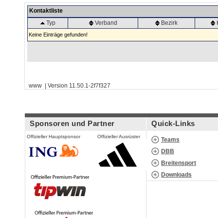
Kontaktliste
Typ
Verband
Bezirk
Keine Einträge gefunden!
www | Version 11.50.1-2f7f327
Sponsoren und Partner
Quick-Links
Offizieller Hauptsponsor
Offizieller Ausrüster
Teams
DBB
Breitensport
Downloads