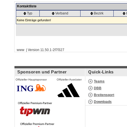
Kontaktliste
Typ
Verband
Bezirk
Keine Einträge gefunden!
www | Version 11.50.1-2f7f327
Sponsoren und Partner
Quick-Links
Offizieller Hauptsponsor
Offizieller Ausrüster
Teams
DBB
Breitensport
Downloads