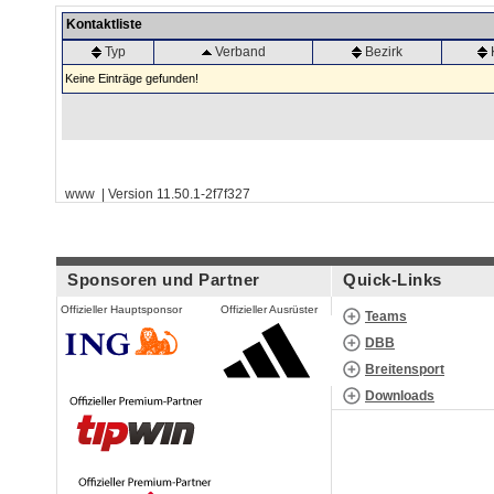
Kontaktliste
Typ
Verband
Bezirk
Keine Einträge gefunden!
www | Version 11.50.1-2f7f327
Sponsoren und Partner
Quick-Links
Offizieller Hauptsponsor
Offizieller Ausrüster
Teams
DBB
Breitensport
Downloads