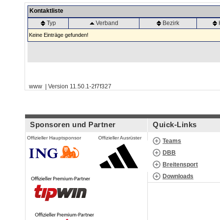
Kontaktliste
Typ
Verband
Bezirk
Keine Einträge gefunden!
www | Version 11.50.1-2f7f327
Sponsoren und Partner
Quick-Links
Offizieller Hauptsponsor
Offizieller Ausrüster
Teams
DBB
Breitensport
Downloads