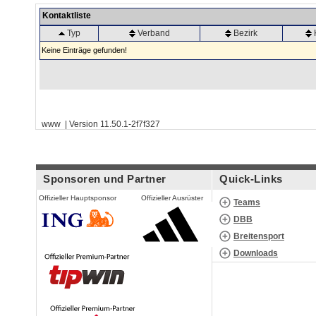
Kontaktliste
Typ
Verband
Bezirk
Keine Einträge gefunden!
www | Version 11.50.1-2f7f327
Sponsoren und Partner
Quick-Links
Offizieller Hauptsponsor
Offizieller Ausrüster
Teams
DBB
Breitensport
Downloads