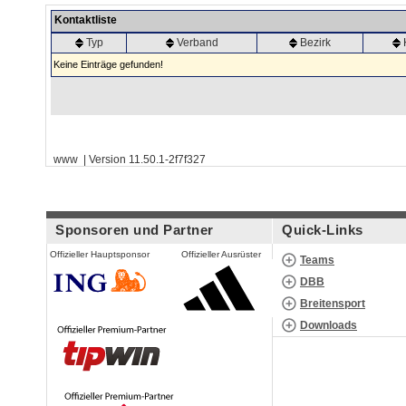
Kontaktliste
Typ
Verband
Bezirk
Keine Einträge gefunden!
www | Version 11.50.1-2f7f327
Sponsoren und Partner
Quick-Links
Offizieller Hauptsponsor
Offizieller Ausrüster
Teams
DBB
Breitensport
Downloads