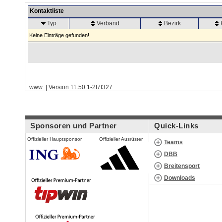
Kontaktliste
Typ
Verband
Bezirk
Keine Einträge gefunden!
www | Version 11.50.1-2f7f327
Sponsoren und Partner
Quick-Links
Offizieller Hauptsponsor
Offizieller Ausrüster
Teams
DBB
Breitensport
Downloads