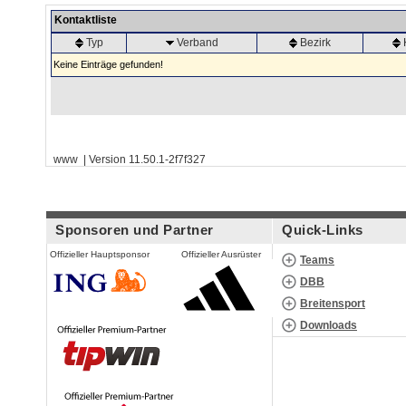
Kontaktliste
Typ
Verband
Bezirk
Keine Einträge gefunden!
www | Version 11.50.1-2f7f327
Sponsoren und Partner
Quick-Links
Offizieller Hauptsponsor
Offizieller Ausrüster
Teams
DBB
Breitensport
Downloads