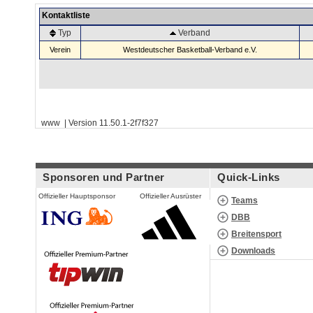
Kontaktliste
Typ
Verband
Verein
Westdeutscher Basketball-Verband e.V.
www | Version 11.50.1-2f7f327
Sponsoren und Partner
Quick-Links
Offizieller Hauptsponsor
Offizieller Ausrüster
Teams
DBB
Breitensport
Downloads