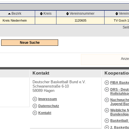
Bezirk
Kreis
Vereinsnummer
Verei
Kreis Niederrhein
1120605
TV Goch 18
Seit
Neue Suche
Anze
Kontakt
Kooperatio
Deutscher Basketball Bund e.V.
FIBA Baske
Schwanenstraße 6-10
DRS - Deut
58089 Hagen
Rollstuhls
Impressum
Nachwuchs 
Jugend Bas
Datenschutz
Weibliche 
Kontakt
Bundesliga
Basketball
2. Basketb