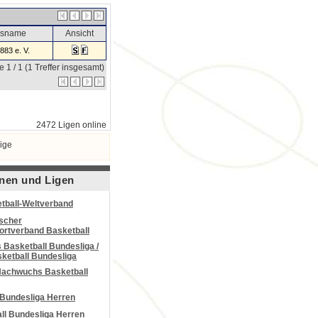
nsname
Ansicht
83 e. V.
e 1 / 1 (1 Treffer insgesamt)
2472 Ligen online
ige
nen und Ligen
tball-Weltverband
scher
portverband Basketball
Basketball Bundesliga /
ketball Bundesliga
Nachwuchs Basketball
 Bundesliga Herren
all Bundesliga Herren