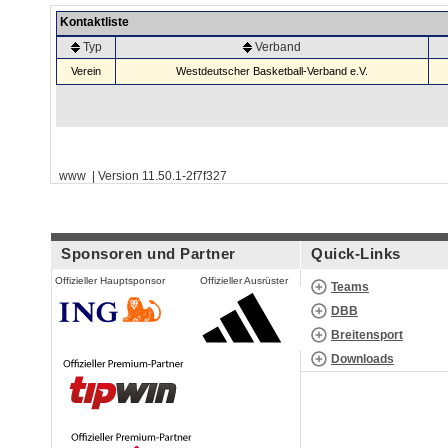
Kontaktliste
Typ
Verband
Verein
Westdeutscher Basketball-Verband e.V.
www | Version 11.50.1-2f7f327
Sponsoren und Partner
Quick-Links
Offizieller Hauptsponsor
Offizieller Ausrüster
Teams
DBB
Breitensport
Downloads