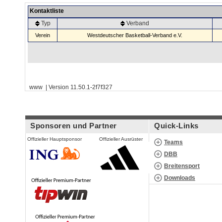
Kontaktliste
Typ
Verband
Verein
Westdeutscher Basketball-Verband e.V.
www | Version 11.50.1-2f7f327
Sponsoren und Partner
Quick-Links
Offizieller Hauptsponsor
Offizieller Ausrüster
Teams
DBB
Breitensport
Downloads