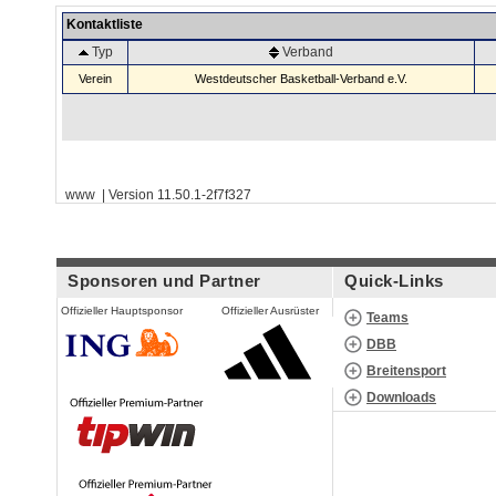
Kontaktliste
Typ
Verband
Verein
Westdeutscher Basketball-Verband e.V.
www | Version 11.50.1-2f7f327
Sponsoren und Partner
Quick-Links
Offizieller Hauptsponsor
Offizieller Ausrüster
Teams
DBB
Breitensport
Downloads