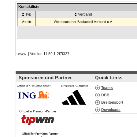
Kontaktliste
Typ
Verband
Verein
Westdeutscher Basketball-Verband e.V.
www | Version 11.50.1-2f7f327
Sponsoren und Partner
Quick-Links
Offizieller Hauptsponsor
Offizieller Ausrüster
Teams
DBB
Breitensport
Downloads