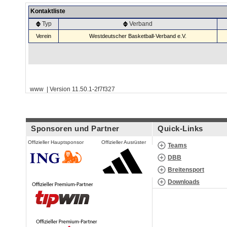
Kontaktliste
Typ
Verband
Verein
Westdeutscher Basketball-Verband e.V.
www | Version 11.50.1-2f7f327
Sponsoren und Partner
Quick-Links
Offizieller Hauptsponsor
Offizieller Ausrüster
Teams
DBB
Breitensport
Downloads