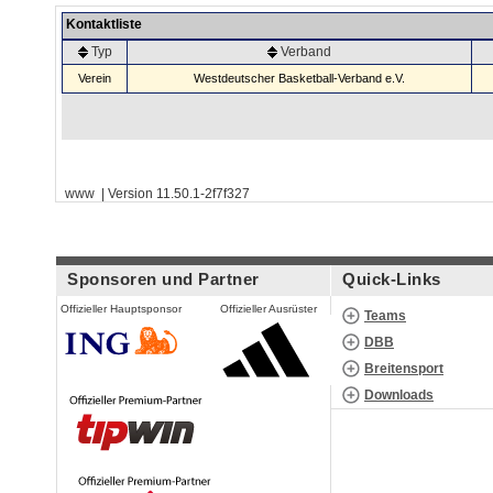
Kontaktliste
Typ
Verband
Verein
Westdeutscher Basketball-Verband e.V.
www | Version 11.50.1-2f7f327
Sponsoren und Partner
Quick-Links
Offizieller Hauptsponsor
Offizieller Ausrüster
Teams
DBB
Breitensport
Downloads