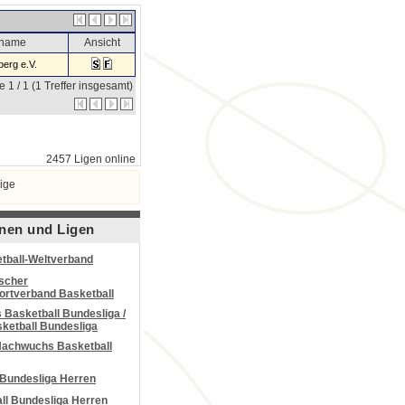
sname
Ansicht
erg e.V.
e 1 / 1 (1 Treffer insgesamt)
2457 Ligen online
ige
nen und Ligen
tball-Weltverband
scher
portverband Basketball
Basketball Bundesliga /
ketball Bundesliga
Nachwuchs Basketball
 Bundesliga Herren
all Bundesliga Herren