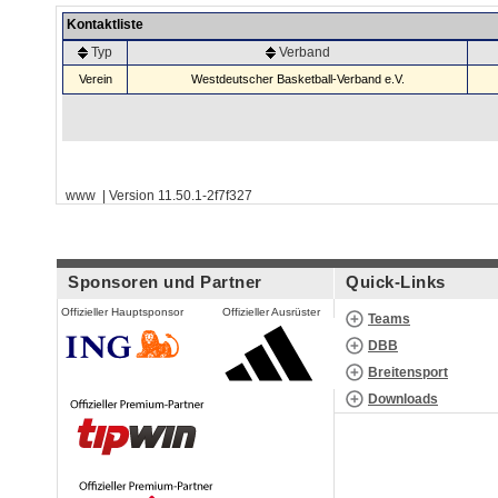
Kontaktliste
Typ
Verband
Verein
Westdeutscher Basketball-Verband e.V.
www | Version 11.50.1-2f7f327
Sponsoren und Partner
Quick-Links
Offizieller Hauptsponsor
Offizieller Ausrüster
Teams
DBB
Breitensport
Downloads