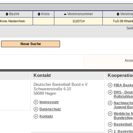
Bezirk
Kreis
Vereinsnummer
Verein
Kreis Niederrhein
1120714
TuS 08 Rheinb
Seit
Neue Suche
Anze
Kontakt
Kooperatio
Deutscher Basketball Bund e.V.
FIBA Baske
Schwanenstraße 6-10
DRS - Deut
58089 Hagen
Rollstuhls
Impressum
Nachwuchs 
Jugend Bas
Datenschutz
Weibliche 
Kontakt
Bundesliga
Basketball
2. Basketb