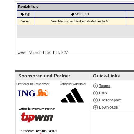
Kontaktliste
Typ
Verband
Verein
Westdeutscher Basketball-Verband e.V.
www | Version 11.50.1-2f7f327
Sponsoren und Partner
Quick-Links
Offizieller Hauptsponsor
Offizieller Ausrüster
Teams
DBB
Breitensport
Downloads