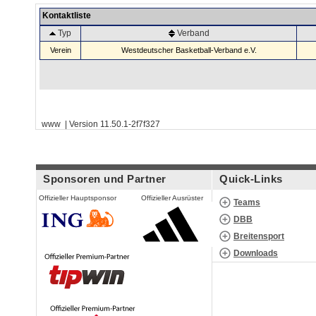
Kontaktliste
Typ
Verband
Verein
Westdeutscher Basketball-Verband e.V.
www | Version 11.50.1-2f7f327
Sponsoren und Partner
Quick-Links
Offizieller Hauptsponsor
Offizieller Ausrüster
Teams
DBB
Breitensport
Downloads