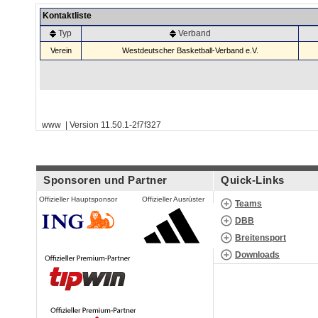
Kontaktliste
Typ
Verband
Verein
Westdeutscher Basketball-Verband e.V.
www | Version 11.50.1-2f7f327
Sponsoren und Partner
Quick-Links
Offizieller Hauptsponsor
Offizieller Ausrüster
Teams
DBB
Breitensport
Downloads