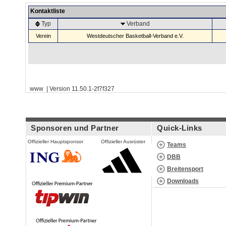
Kontaktliste
Typ
Verband
Verein
Westdeutscher Basketball-Verband e.V.
www | Version 11.50.1-2f7f327
Sponsoren und Partner
Quick-Links
Offizieller Hauptsponsor
Offizieller Ausrüster
Teams
DBB
Breitensport
Downloads