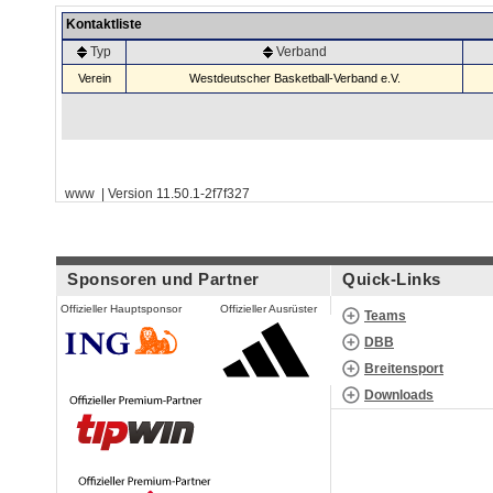
Kontaktliste
Typ
Verband
Verein
Westdeutscher Basketball-Verband e.V.
www | Version 11.50.1-2f7f327
Sponsoren und Partner
Quick-Links
Offizieller Hauptsponsor
Offizieller Ausrüster
Teams
DBB
Breitensport
Downloads