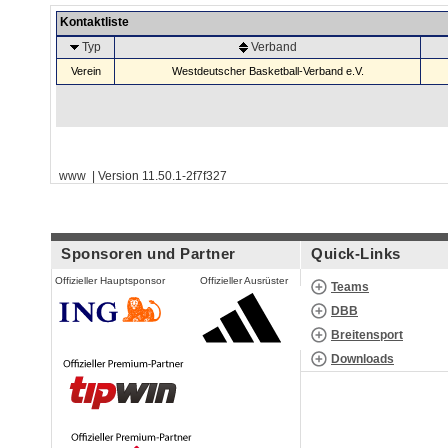
Kontaktliste
Typ
Verband
Verein
Westdeutscher Basketball-Verband e.V.
www | Version 11.50.1-2f7f327
Sponsoren und Partner
Quick-Links
Offizieller Hauptsponsor
Offizieller Ausrüster
Teams
DBB
Breitensport
Downloads