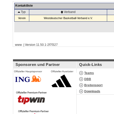
Kontaktliste
Typ
Verband
Verein
Westdeutscher Basketball-Verband e.V.
www | Version 11.50.1-2f7f327
Sponsoren und Partner
Quick-Links
Offizieller Hauptsponsor
Offizieller Ausrüster
Teams
DBB
Breitensport
Downloads