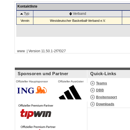
Kontaktliste
Typ
Verband
Verein
Westdeutscher Basketball-Verband e.V.
www | Version 11.50.1-2f7f327
Sponsoren und Partner
Quick-Links
Offizieller Hauptsponsor
Offizieller Ausrüster
Teams
DBB
Breitensport
Downloads