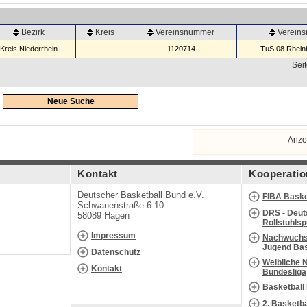
Bezirk
Kreis
Vereinsnummer
Verein
Kreis Niederrhein
1120714
TuS 08 Rheinb
Seit
Neue Suche
Anze
Kontakt
Kooperatio
Deutscher Basketball Bund e.V.
FIBA Baske
Schwanenstraße 6-10
DRS - Deut
58089 Hagen
Rollstuhls
Impressum
Nachwuchs 
Jugend Bas
Datenschutz
Weibliche 
Kontakt
Bundesliga
Basketball
2. Basketb