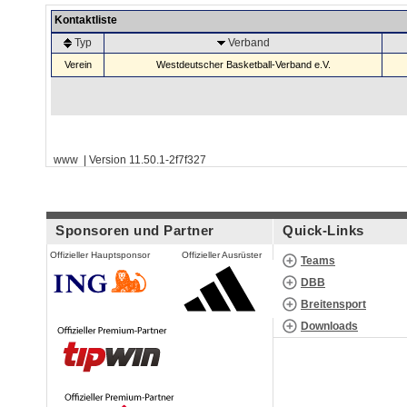
Kontaktliste
Typ
Verband
Verein
Westdeutscher Basketball-Verband e.V.
www | Version 11.50.1-2f7f327
Sponsoren und Partner
Quick-Links
Offizieller Hauptsponsor
Offizieller Ausrüster
Teams
DBB
Breitensport
Downloads