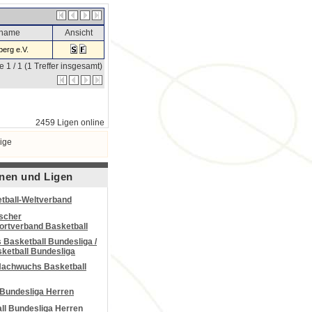
sname
Ansicht
erg e.V.
e 1 / 1 (1 Treffer insgesamt)
2459 Ligen online
ige
nen und Ligen
tball-Weltverband
scher
portverband Basketball
Basketball Bundesliga /
ketball Bundesliga
Nachwuchs Basketball
 Bundesliga Herren
all Bundesliga Herren