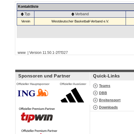
Kontaktliste
Typ
Verband
Verein
Westdeutscher Basketball-Verband e.V.
www | Version 11.50.1-2f7f327
Sponsoren und Partner
Quick-Links
Offizieller Hauptsponsor
Offizieller Ausrüster
Teams
DBB
Breitensport
Downloads