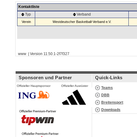
Kontaktliste
Typ
Verband
Verein
Westdeutscher Basketball-Verband e.V.
www | Version 11.50.1-2f7f327
Sponsoren und Partner
Quick-Links
Offizieller Hauptsponsor
Offizieller Ausrüster
Teams
DBB
Breitensport
Downloads