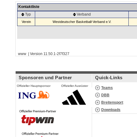
Kontaktliste
Typ
Verband
Verein
Westdeutscher Basketball-Verband e.V.
www | Version 11.50.1-2f7f327
Sponsoren und Partner
Quick-Links
Offizieller Hauptsponsor
Offizieller Ausrüster
Teams
DBB
Breitensport
Downloads