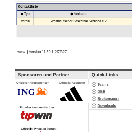
Kontaktliste
Typ
Verband
Verein
Westdeutscher Basketball-Verband e.V.
www | Version 11.50.1-2f7f327
Sponsoren und Partner
Quick-Links
Offizieller Hauptsponsor
Offizieller Ausrüster
Teams
DBB
Breitensport
Downloads