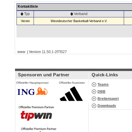
Kontaktliste
Typ
Verband
Verein
Westdeutscher Basketball-Verband e.V.
www | Version 11.50.1-2f7f327
Sponsoren und Partner
Quick-Links
Offizieller Hauptsponsor
Offizieller Ausrüster
Teams
DBB
Breitensport
Downloads