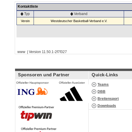
Kontaktliste
Typ
Verband
Verein
Westdeutscher Basketball-Verband e.V.
www | Version 11.50.1-2f7f327
Sponsoren und Partner
Quick-Links
Offizieller Hauptsponsor
Offizieller Ausrüster
Teams
DBB
Breitensport
Downloads