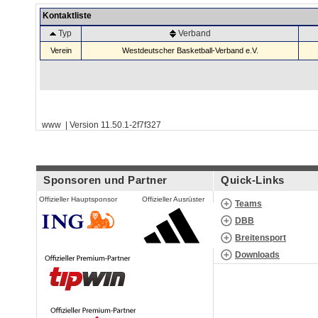
Kontaktliste
Typ
Verband
Verein
Westdeutscher Basketball-Verband e.V.
www | Version 11.50.1-2f7f327
Sponsoren und Partner
Quick-Links
Offizieller Hauptsponsor
Offizieller Ausrüster
Teams
DBB
Breitensport
Downloads