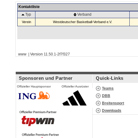
Kontaktliste
Typ
Verband
Verein
Westdeutscher Basketball-Verband e.V.
www | Version 11.50.1-2f7f327
Sponsoren und Partner
Quick-Links
Offizieller Hauptsponsor
Offizieller Ausrüster
Teams
DBB
Breitensport
Downloads