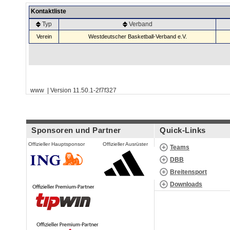
Kontaktliste
Typ
Verband
Verein
Westdeutscher Basketball-Verband e.V.
www | Version 11.50.1-2f7f327
Sponsoren und Partner
Quick-Links
Offizieller Hauptsponsor
Offizieller Ausrüster
Teams
DBB
Breitensport
Downloads