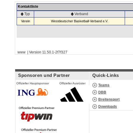
Kontaktliste
Typ
Verband
Verein
Westdeutscher Basketball-Verband e.V.
www | Version 11.50.1-2f7f327
Sponsoren und Partner
Quick-Links
Offizieller Hauptsponsor
Offizieller Ausrüster
Teams
DBB
Breitensport
Downloads