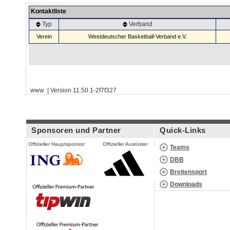
Kontaktliste
Typ
Verband
Verein
Westdeutscher Basketball-Verband e.V.
www | Version 11.50.1-2f7f327
Sponsoren und Partner
Quick-Links
Offizieller Hauptsponsor
Offizieller Ausrüster
Teams
DBB
Breitensport
Downloads