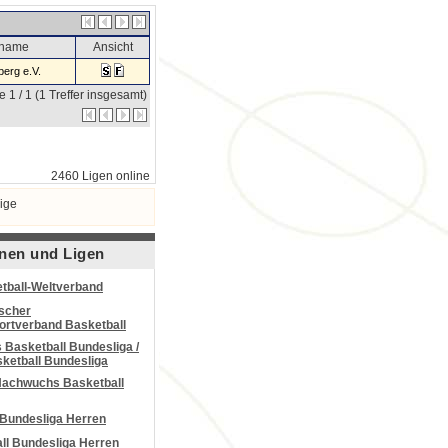
sname
Ansicht
erg e.V.
e 1 / 1 (1 Treffer insgesamt)
2460 Ligen online
ige
nen und Ligen
tball-Weltverband
scher
portverband Basketball
Basketball Bundesliga /
ketball Bundesliga
Nachwuchs Basketball
 Bundesliga Herren
all Bundesliga Herren