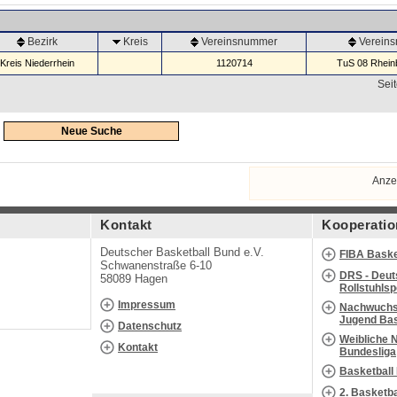
Bezirk
Kreis
Vereinsnummer
Verein
Kreis Niederrhein
1120714
TuS 08 Rheinb
Seit
Neue Suche
Anze
Kontakt
Kooperatio
Deutscher Basketball Bund e.V.
FIBA Baske
Schwanenstraße 6-10
DRS - Deut
58089 Hagen
Rollstuhls
Impressum
Nachwuchs 
Jugend Bas
Datenschutz
Weibliche 
Kontakt
Bundesliga
Basketball
2. Basketb