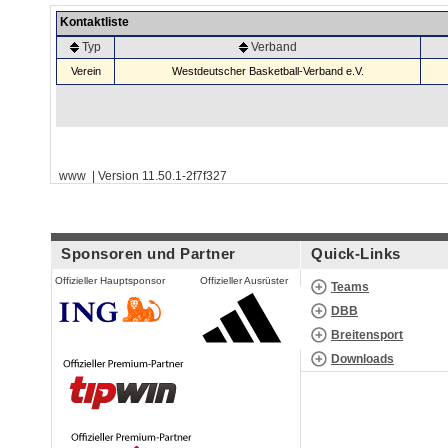
Kontaktliste
Typ
Verband
Verein
Westdeutscher Basketball-Verband e.V.
www | Version 11.50.1-2f7f327
Sponsoren und Partner
Quick-Links
Offizieller Hauptsponsor
Offizieller Ausrüster
Teams
DBB
Breitensport
Downloads