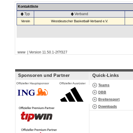
Kontaktliste
Typ
Verband
Verein
Westdeutscher Basketball-Verband e.V.
www | Version 11.50.1-2f7f327
Sponsoren und Partner
Quick-Links
Offizieller Hauptsponsor
Offizieller Ausrüster
Teams
DBB
Breitensport
Downloads