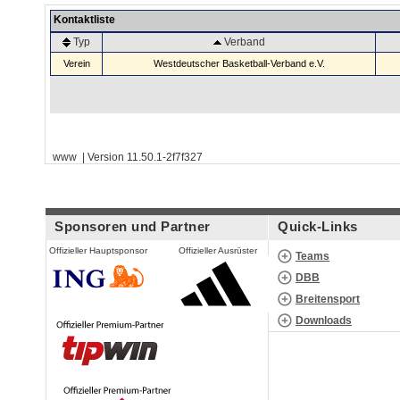
Kontaktliste
Typ
Verband
Verein
Westdeutscher Basketball-Verband e.V.
www | Version 11.50.1-2f7f327
Sponsoren und Partner
Quick-Links
Offizieller Hauptsponsor
Offizieller Ausrüster
Teams
DBB
Breitensport
Downloads